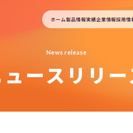
ホーム
製品情報
実績
企業情報
採用情
N
e
w
s
r
e
l
e
a
s
e
ニュースリリー