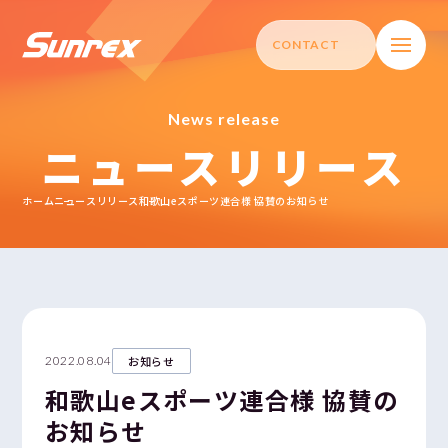
CONTACT
N
e
w
s
r
e
l
e
a
s
e
ニュースリリース
ホーム
ホーム
ニュースリリース
和歌山eスポーツ連合様 協賛のお知らせ
製品情報
REXASS | 5
REXASS | CORE
2022.08.04
お知らせ
和歌山eスポーツ連合様 協賛の
TRY +
お知らせ