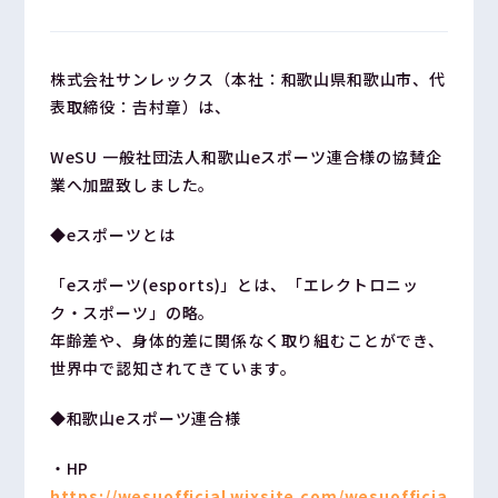
実績
株式会社サンレックス（本社：和歌山県和歌山市、代
表取締役：𠮷村章）は、
企業情報
WeSU 一般社団法人和歌山eスポーツ連合様
の協賛企
採用情報
業へ加盟致しました。
◆eスポーツとは
ニュースリリース
「eスポーツ(esports)」とは、「エレクトロニッ
ク・スポーツ」の略。
お問い合わせ／資料請求
年齢差や、身体的差に関係なく取り組むことができ、
Contact us
世界中で認知されてきています。
◆和歌山eスポーツ連合様
・HP
https://wesuofficial.wixsite.com/wesuofficia