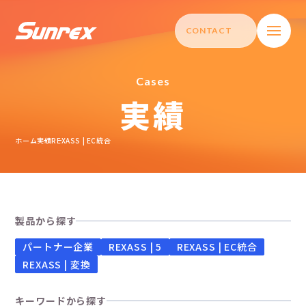
CONTACT
C
a
s
e
s
実績
ホーム
ホーム
実績
REXASS | EC統合
製品情報
REXASS | 5
製品から探す
REXASS | CORE
パートナー企業
REXASS | 5
REXASS | EC統合
REXASS | 変換
TRY +
キーワードから探す