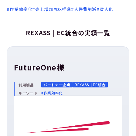
#作業効率化
#売上増加
#DX推進
#人件費削減
#省人化
実績
企業情報
REXASS | EC統合の実績一覧
採用情報
FutureOne様
ニュースリリース
パートナー企業
REXASS | EC統合
利用製品
お問い合わせ／資料請求
キーワード
#作業効率化
Contact us